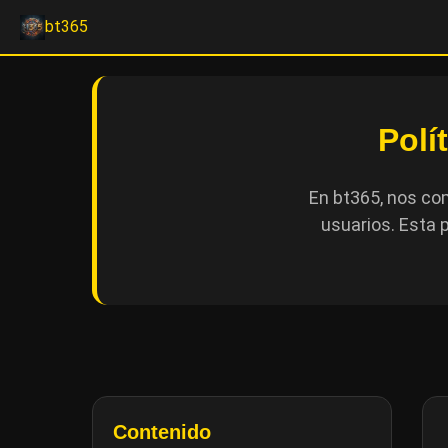
bt365
Polí
En bt365, nos co
usuarios. Esta 
Contenido