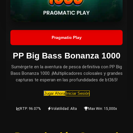
Pragmatic Play
PP Big Bass Bonanza 1000
Sumérgete en la aventura de pesca definitiva con PP Big
Bass Bonanza 1000. ¡Multiplicadores colosales y grandes
capturas te esperan en las profundidades de bt365!
Jugar Ahora
Iniciar Sesión
RTP: 96.07%
Volatilidad: Alta
Max Win: 15,000x