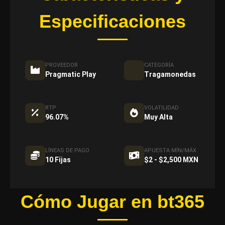
Especificaciones
PROVEEDOR
CATEGORÍA
Pragmatic Play
Tragamonedas
RTP
VOLATILIDAD
96.07%
Muy Alta
LÍNEAS DE PAGO
APUESTA MÍN/MÁX
10 Fijas
$2 - $2,500 MXN
Cómo Jugar en bt365