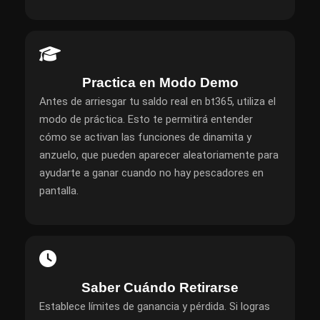
Practica en Modo Demo
Antes de arriesgar tu saldo real en bt365, utiliza el
modo de práctica. Esto te permitirá entender
cómo se activan las funciones de dinamita y
anzuelo, que pueden aparecer aleatoriamente para
ayudarte a ganar cuando no hay pescadores en
pantalla.
Saber Cuándo Retirarse
Establece límites de ganancia y pérdida. Si logras