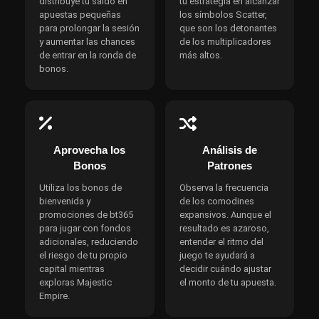
distribuye tu saldo en
tu estrategia en alcanzar
apuestas pequeñas
los símbolos Scatter,
para prolongar la sesión
que son los detonantes
y aumentar las chances
de los multiplicadores
de entrar en la ronda de
más altos.
bonos.
Aprovecha los
Análisis de
Bonos
Patrones
Utiliza los bonos de
Observa la frecuencia
bienvenida y
de los comodines
promociones de bt365
expansivos. Aunque el
para jugar con fondos
resultado es azaroso,
adicionales, reduciendo
entender el ritmo del
el riesgo de tu propio
juego te ayudará a
capital mientras
decidir cuándo ajustar
exploras Majestic
el monto de tu apuesta.
Empire.