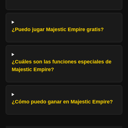
¿Puedo jugar Majestic Empire gratis?
¿Cuáles son las funciones especiales de
Majestic Empire?
¿Cómo puedo ganar en Majestic Empire?