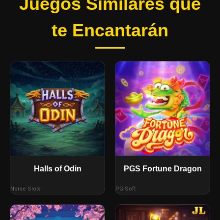
Juegos Similares que
te Encantarán
Halls of Odin
PGS Fortune Dragon
Norse Slots
PG Soft