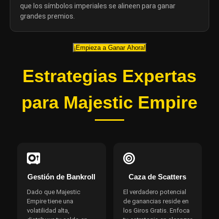
que los símbolos imperiales se alineen para ganar
grandes premios.
¡Empieza a Ganar Ahora!
Estrategias Expertas
para Majestic Empire
Gestión de Bankroll
Caza de Scatters
Dado que Majestic
El verdadero potencial
Empire tiene una
de ganancias reside en
volatilidad alta,
los Giros Gratis. Enfoca