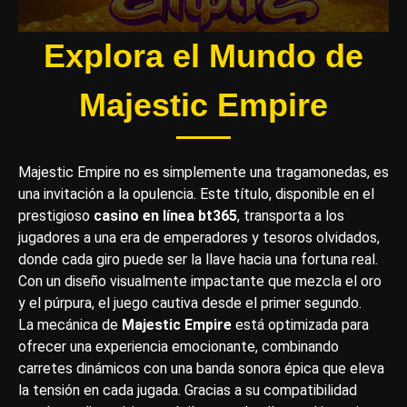
Explora el Mundo de
Majestic Empire
Majestic Empire no es simplemente una tragamonedas, es
una invitación a la opulencia. Este título, disponible en el
prestigioso
casino en línea bt365
, transporta a los
jugadores a una era de emperadores y tesoros olvidados,
donde cada giro puede ser la llave hacia una fortuna real.
Con un diseño visualmente impactante que mezcla el oro
y el púrpura, el juego cautiva desde el primer segundo.
La mecánica de
Majestic Empire
está optimizada para
ofrecer una experiencia emocionante, combinando
carretes dinámicos con una banda sonora épica que eleva
la tensión en cada jugada. Gracias a su compatibilidad